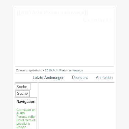
[[
2010 Acht Pfoten unterwegs
]]
Carmibaer
Zuletzt angesehen:
•
2010 Acht Pfoten unterwegs
Letzte Änderungen
Übersicht
Anmelden
Suche
Navigation
Carmibaer und seine Freunde
AOBV
Forumstreffen
Hotelübersicht /Motels
Locations
Reisen