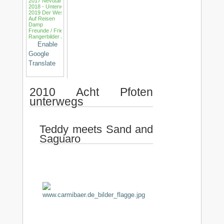
2017 Nevutarnmarutarnev - Bären erneut auf Ballonjagd
2018 - Unterwegs in meist neuen Gefilden
2019 Der Westen ruft - Unterwegs auf bekannten Pfaden
Auf Reisen
Damp
Freunde / Friends
Rangerbilder / Ranger
Enable
Google
Translate
2010 Acht Pfoten
unterwegs
Teddy meets Sand and
Saguaro