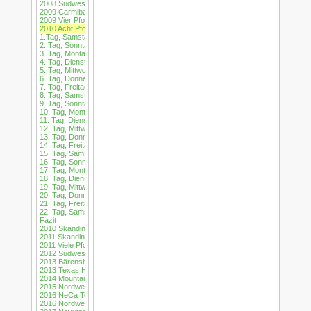
2008 Südwesten aus der Sicht eines Bären
2009 Carmibaer und Charly
2009 Vier Pfoten im Schnee
2010 Acht Pfoten unterwegs
1.Tag, Samstag 18.09.2010
2. Tag, Sonntag 19.09.2010
3. Tag, Montag 20.09.2010
4. Tag, Dienstag 21.09.2010
5. Tag, Mittwoch 22.09.2010
6. Tag, Donnerstag 23.09.2010
7. Tag, Freitag, 24.09.2010
8. Tag, Samstag, 25.09.2010
9. Tag, Sonntag 26.09.2010
10. Tag, Montag 27.09.2010
11. Tag, Dienstag 28.09.2010
12. Tag, Mittwoch 29.09.2010
13. Tag, Donnerstag 30.09.2010
14. Tag, Freitag 01.10.2010
15. Tag, Samstag 02.10.2010
16. Tag, Sonntag 03.10.2010
17. Tag, Montag 04.10.2010
18. Tag, Dienstag 05.10.2010
19. Tag, Mittwoch 06.10.2010
20. Tag, Donnerstag 07.10.2010
21. Tag, Freitag der 08.10.2010
22. Tag, Samstag 09.10.2010
Fazit
2010 Skandinavien
2011 Skandinavien
2011 Viele Pfoten unterwegs
2012 Südwesten Auf neuen und alten Pfaden unterwegs
2013 Bärenshopping äh Christmasshopping in New York
2013 Texas Houston ruft Bär
2014 Mountains meet Balloons
2015 Nordwesten - Bären auf der Suche nach Wasserfällen, Meer, Bergen und 
2016 NeCa Tour oder City-Wüsten-Meer-Tour
2016 Nordwesten mit Utah oder Wir treffen auf alte und neue Bekannte