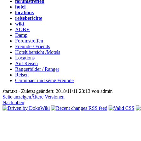
forumstreffen
hotel
locations
reiseberichte
wiki
AOBV
Damp
Forumstreffen
Freunde / Friends
Hotelübersicht /Motels
Locations
Auf Reisen
Rangerbilder / Ranger
Reisen
Carmibaer und seine Freunde
start.txt
· Zuletzt geändert: 2018/11/11 23:13 von
admin
Seite anzeigen
Ältere Versionen
Nach oben