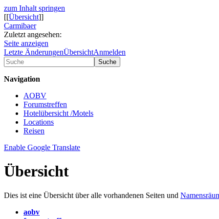
zum Inhalt springen
[[
Übersicht
]]
Carmibaer
Zuletzt angesehen:
Seite anzeigen
Letzte Änderungen
Übersicht
Anmelden
Suche
Navigation
AOBV
Forumstreffen
Hotelübersicht /Motels
Locations
Reisen
Enable Google Translate
Übersicht
Dies ist eine Übersicht über alle vorhandenen Seiten und
Namensräu
aobv