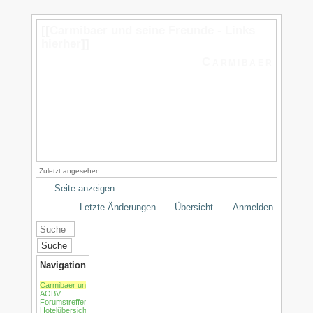
[[
Carmibaer und seine Freunde - Links
hierher
]]
Carmibaer
Zuletzt angesehen:
Seite anzeigen
Letzte Änderungen
Übersicht
Anmelden
Suche
Navigation
Carmibaer und seine Freunde
AOBV
Forumstreffen
Hotelübersicht /Motels